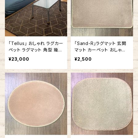
「Tellus」 おしゃれ ラグカー
「Sand-R」ラグマット 玄関
ペット ラグマット 角型 幾何
マット カーペット おしゃれ
学 幾何学模様 140cm x 1
長方形 角型
¥23,000
¥2,500
80cm / 140cm x 200cm
ブラウン #122