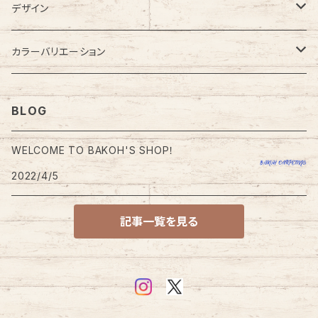
カーペット
デザイン
ラグカーペット・ラグマット
無地
カラーバリエーション
大型・大きめラグ
格子・チェック柄
レッド・ピンク系
BLOG
小型・小さめラグ
幾何学・幾何学模様
ブルー・ネイビー系
WELCOME TO BAKOH'S SHOP！
玄関・玄関マット
2022/4/5
円型・ラウンド型
グリーン系
チェアパッド
記事一覧を見る
四角・スクエア型
ブラウン・ベージュ系
キッチンマット
ドット・ドット柄
オレンジ系
トイレマット
モダン・モダン柄
グレー・ブラック系