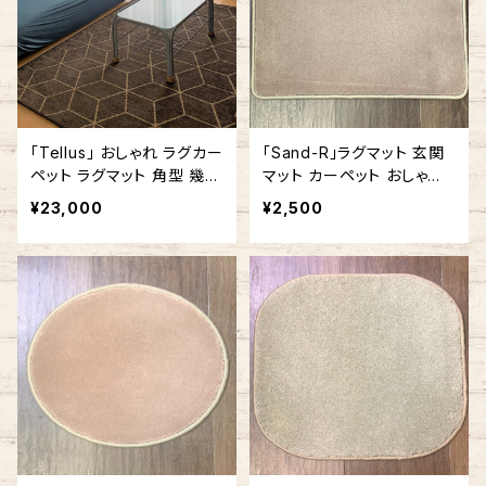
「Tellus」 おしゃれ ラグカー
「Sand-R」ラグマット 玄関
ペット ラグマット 角型 幾何
マット カーペット おしゃれ
学 幾何学模様 140cm x 1
長方形 角型
¥23,000
¥2,500
80cm / 140cm x 200cm
ブラウン #122