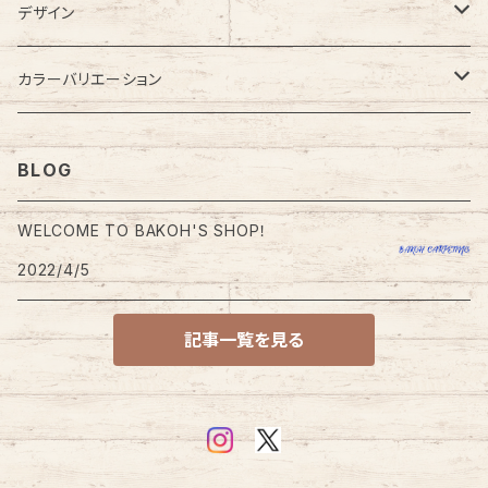
カーペット
デザイン
ラグカーペット・ラグマット
無地
カラーバリエーション
大型・大きめラグ
格子・チェック柄
レッド・ピンク系
BLOG
小型・小さめラグ
幾何学・幾何学模様
ブルー・ネイビー系
WELCOME TO BAKOH'S SHOP！
玄関・玄関マット
2022/4/5
円型・ラウンド型
グリーン系
チェアパッド
記事一覧を見る
四角・スクエア型
ブラウン・ベージュ系
キッチンマット
ドット・ドット柄
オレンジ系
トイレマット
モダン・モダン柄
グレー・ブラック系