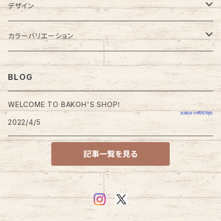
カーペット
デザイン
ラグカーペット・ラグマット
無地
カラーバリエーション
大型・大きめラグ
格子・チェック柄
レッド・ピンク系
BLOG
小型・小さめラグ
幾何学・幾何学模様
ブルー・ネイビー系
WELCOME TO BAKOH'S SHOP！
玄関・玄関マット
2022/4/5
円型・ラウンド型
グリーン系
チェアパッド
記事一覧を見る
四角・スクエア型
ブラウン・ベージュ系
キッチンマット
ドット・ドット柄
オレンジ系
トイレマット
モダン・モダン柄
グレー・ブラック系