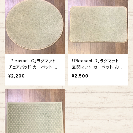
「Pleasant-C」ラグマット
「Pleasant-R」ラグマット
チェアパッド カーペット お
玄関マット カーペット おし
しゃれ 丸型 ラウンド型 円
ゃれ 長方形 角型 アメリカ
¥2,200
¥2,500
形 アメリカ製
製