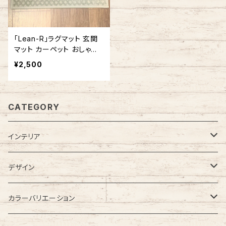
「Lean-R」ラグマット 玄関
マット カーペット おしゃれ
長方形 角型 アメリカ製
¥2,500
CATEGORY
インテリア
カーペット
デザイン
ラグカーペット・ラグマット
無地
カラーバリエーション