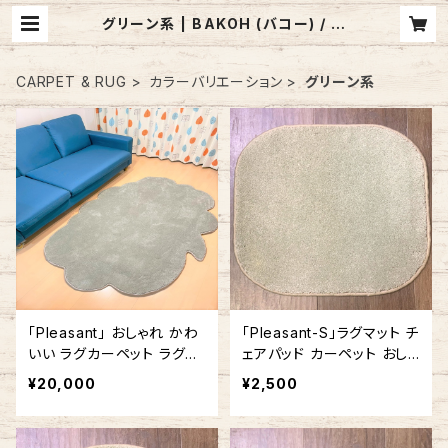
グリーン系 | BAKOH (バコー) / ア
メリカ製 カーペット・ラグのお店
CARPET & RUG
カラーバリエーション
グリーン系
「Pleasant」 おしゃれ かわ
「Pleasant-S」ラグマット チ
いい ラグカーペット ラグマ
ェアパッド カーペット おしゃ
ット ふきだし型 雲形 140c
れ 正方形 角型 アメリカ製
¥20,000
¥2,500
m x 180cm グリーン