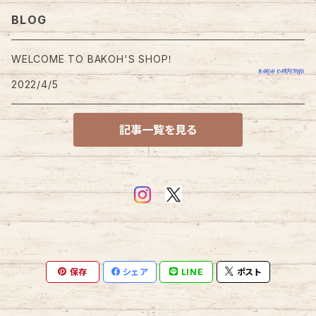
大型・大きめラグ
格子・チェック柄
レッド・ピンク系
BLOG
小型・小さめラグ
幾何学・幾何学模様
ブルー・ネイビー系
WELCOME TO BAKOH'S SHOP！
玄関・玄関マット
2022/4/5
円型・ラウンド型
グリーン系
チェアパッド
記事一覧を見る
四角・スクエア型
ブラウン・ベージュ系
キッチンマット
ドット・ドット柄
オレンジ系
トイレマット
モダン・モダン柄
グレー・ブラック系
小物置き
雲形・ふきだし型
ホワイト系
保存
シェア
LINE
ポスト
ハート・ハート型