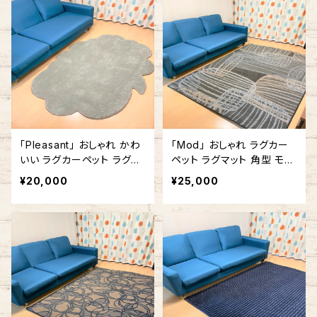
「Pleasant」 おしゃれ かわ
「Mod」 おしゃれ ラグカー
いい ラグカーペット ラグマ
ペット ラグマット 角型 モダ
ット ふきだし型 雲形 140c
ン 140cm x 200cm ライト
¥20,000
¥25,000
m x 180cm グリーン
グレー×ダークグレー #430