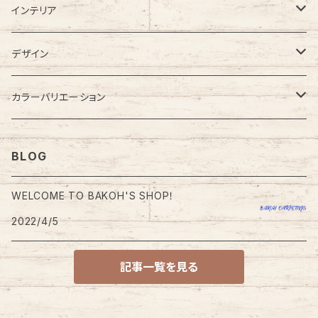
インテリア
カーペット
デザイン
ラグカーペット・ラグマット
無地
カラーバリエーション
大型・大きめラグ
格子・チェック柄
レッド・ピンク系
BLOG
小型・小さめラグ
幾何学・幾何学模様
ブルー・ネイビー系
WELCOME TO BAKOH'S SHOP！
玄関・玄関マット
2022/4/5
円型・ラウンド型
グリーン系
チェアパッド
記事一覧を見る
四角・スクエア型
ブラウン・ベージュ系
キッチンマット
ドット・ドット柄
オレンジ系