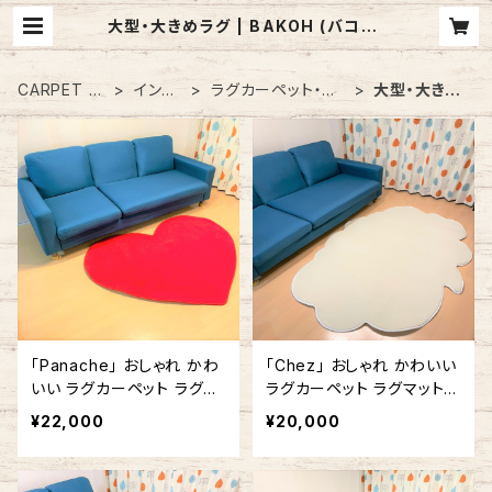
大型・大きめラグ | BAKOH (バコー)
/ アメリカ製 カーペット・ラグのお店
CARPET &
インテ
ラグカーペット・ラ
大型・大きめ
RUG
リア
グマット
ラグ
「Panache」 おしゃれ かわ
「Chez」 おしゃれ かわいい
いい ラグカーペット ラグマ
ラグカーペット ラグマット
ット ハート型 ハートマーク
ふきだし型 雲形 140cm x
¥22,000
¥20,000
赤 #357 140cm x 140cm
180cm ホワイト