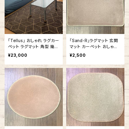
「Tellus」 おしゃれ ラグカー
「Sand-R」ラグマット 玄関
ペット ラグマット 角型 幾何
マット カーペット おしゃれ
学 幾何学模様 140cm x 1
長方形 角型
¥23,000
¥2,500
80cm / 140cm x 200cm
ブラウン #122