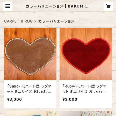
カラーバリエーション | BAKOH (バ
コー) / アメリカ製 カーペット・ラグの
お店
CARPET & RUG
カラーバリエーション
「Sand-H」ハート型 ラグマ
「Ruby-H」ハート型 ラグマ
ット ミニサイズ おしゃれ か
ット ミニサイズ おしゃれ か
わいい ハート 30cm x 40
わいい ハート 30cm x 40
¥3,000
¥3,000
cm
cm