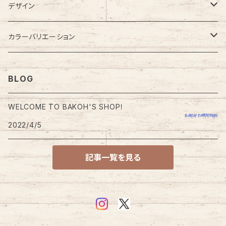
カーペット
デザイン
ラグカーペット・ラグマット
無地
カラーバリエーション
大型・大きめラグ
格子・チェック柄
レッド・ピンク系
BLOG
小型・小さめラグ
幾何学・幾何学模様
ブルー・ネイビー系
WELCOME TO BAKOH'S SHOP！
玄関・玄関マット
2022/4/5
円型・ラウンド型
グリーン系
チェアパッド
記事一覧を見る
四角・スクエア型
ブラウン・ベージュ系
キッチンマット
ドット・ドット柄
オレンジ系
トイレマット
モダン・モダン柄
グレー・ブラック系