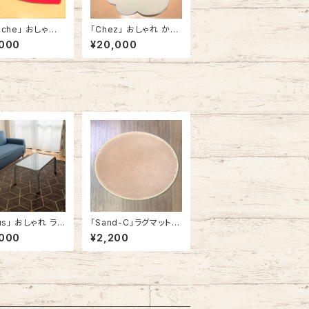
ache」 おしゃれ
「Chez」 おしゃれ かわ
い ラグカーペット
いい ラグカーペット ラ
,000
¥20,000
ット ハート型 ハ
グマット ふきだし型 雲
ク 赤 #357 14
形 140cm x 180cm
x 140cm
ホワイト
lus」 おしゃれ ラグ
「Sand-C」ラグマット
ット ラグマット 角
チェアパッド カーペット
,000
¥2,200
何学 幾何学模様 1
おしゃれ 丸型 ラウンド
x 180cm / 140
型 円形 アメリカ製
 200cm ブラウン