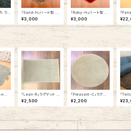
ゃれ ラグ
「Sand-H」ハート型 ラ
「Ruby-H」ハート型 ラ
「Pan
ット 角
グマット ミニサイズ おし
グマット ミニサイズ おし
かわい
¥3,000
¥3,000
¥22
0cm /
ゃれ かわいい ハート 3
ゃれ かわいい ハート 3
ラグマ
cm 幾
0cm x 40cm
0cm x 40cm
ートマー
0
0cm 
おしゃれ
「Lean-R」ラグマット 玄
「Pleasant-C」ラグマッ
「Tel
ーペット
関マット カーペット おし
ト チェアパッド カーペッ
カーペ
¥2,500
¥2,200
¥23
だし型
ゃれ 長方形 角型 アメリ
ト おしゃれ 丸型 ラウン
型 幾
180cm
カ製
ド型 円形 アメリカ製
40cm 
cm x
#122