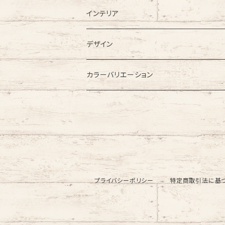
インテリア
カーペット
デザイン
ラグカーペット・ラグマット
無地
カラーバリエーション
大型・大きめラグ
格子・チェック柄
レッド・ピンク系
小型・小さめラグ
幾何学・幾何学模様
ブルー・ネイビー系
玄関・玄関マット
円型・ラウンド型
グリーン系
プライバシーポリシー
特定商取引法に基
チェアパッド
四角・スクエア型
ブラウン・ベージュ系
キッチンマット