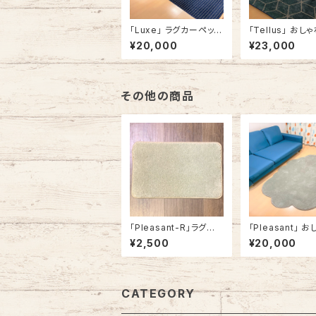
「Luxe」 ラグカーペット
「Tellus」 おし
ラグマット ドット柄 角型
カーペット ラグマ
¥20,000
¥23,000
140cm x 180cm ブル
型 140cm x 18
ー #268
140cm x 200
何学 ブルー #15
その他の商品
「Pleasant-R」ラグマッ
「Pleasant」 
ト 玄関マット カーペット
かわいい ラグカ
¥2,500
¥20,000
おしゃれ 長方形 角型
ラグマット ふき
アメリカ製
雲形 140cm x 
グリーン
CATEGORY