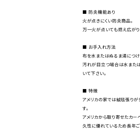
■ 防炎機能あり
火が点きにくい防炎商品。
万一火が点いても燃え広がり
■ お手入れ方法
布を水またはぬるま湯につけ
汚れが目立つ場合は水また
いて下さい。
■ 特徴
アメリカの家では絨毯張りが
す。
アメリカから取り寄せたカー
久性に優れているため長年ご