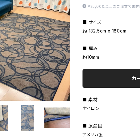
¥25,000以上のご注文で国
■ サイズ
約 132.5cm x 180cm
■ 厚み
約10mm
カ
■ 素材
ナイロン
■ 原産国
アメリカ製