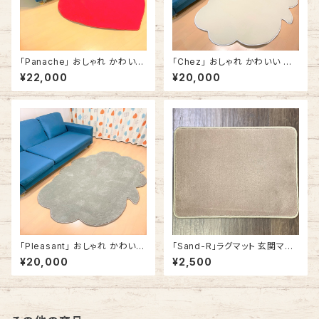
「Panache」 おしゃれ かわいい
「Chez」 おしゃれ かわいい ラ
ラグカーペット ラグマット ハート
グカーペット ラグマット ふきだし
¥22,000
¥20,000
型 ハートマーク 赤 #357 140c
型 雲形 140cm x 180cm ホワ
m x 140cm
イト
「Pleasant」 おしゃれ かわいい
「Sand-R」ラグマット 玄関マット
ラグカーペット ラグマット ふきだ
カーペット おしゃれ 長方形 角
¥20,000
¥2,500
し型 雲形 140cm x 180cm グ
型
リーン