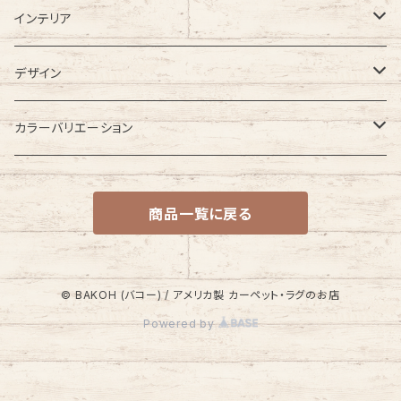
インテリア
カーペット
デザイン
ラグカーペット・ラグマット
無地
カラーバリエーション
大型・大きめラグ
格子・チェック柄
レッド・ピンク系
商品一覧に戻る
小型・小さめラグ
幾何学・幾何学模様
ブルー・ネイビー系
玄関・玄関マット
円型・ラウンド型
グリーン系
© BAKOH (バコー) / アメリカ製 カーペット・ラグのお店
Powered by
チェアパッド
四角・スクエア型
ブラウン・ベージュ系
キッチンマット
ドット・ドット柄
オレンジ系