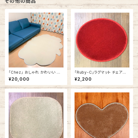
その他の商品
「Chez」 おしゃれ かわいい ラ
「Ruby-C」ラグマット チェアパッ
グカーペット ラグマット ふきだし
ド カーペット おしゃれ 丸型 ラ
¥20,000
¥2,200
型 雲形 140cm x 180cm ホワ
ウンド型 円形 アメリカ製
イト