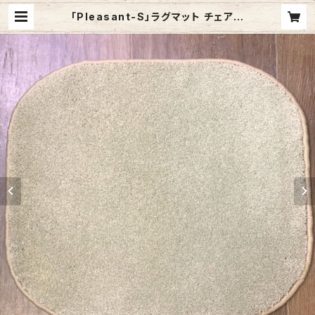
「Pleasant-S」ラグマット チェアパ
ッド カーペット おしゃれ 正方形 角型
アメリカ製 | BAKOH (バコー) / アメ
リカ製 カーペット・ラグのお店