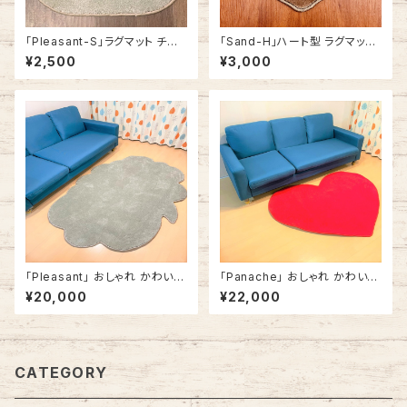
「Pleasant-S」ラグマット チェ
「Sand-H」ハート型 ラグマット
アパッド カーペット おしゃれ 正
ミニサイズ おしゃれ かわいい
¥2,500
¥3,000
方形 角型 アメリカ製
ハート 30cm x 40cm
「Pleasant」 おしゃれ かわいい
「Panache」 おしゃれ かわいい
ラグカーペット ラグマット ふきだ
ラグカーペット ラグマット ハート
¥20,000
¥22,000
し型 雲形 140cm x 180cm グ
型 ハートマーク 赤 #357 140c
リーン
m x 140cm
CATEGORY