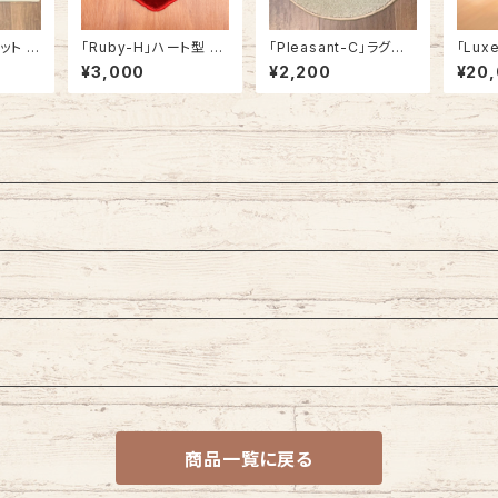
マット 玄
「Ruby-H」ハート型 ラ
「Pleasant-C」ラグマッ
「Lux
ト おし
グマット ミニサイズ おし
ト チェアパッド カーペッ
ラグマ
¥3,000
¥2,200
¥20
 アメリ
ゃれ かわいい ハート 3
ト おしゃれ 丸型 ラウン
140c
0cm x 40cm
ド型 円形 アメリカ製
ー #2
商品一覧に戻る