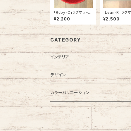
「Ruby-C」ラグマット
「Lean-R」ラグ
チェアパッド カーペット
関マット カーペッ
¥2,200
¥2,500
おしゃれ 丸型 ラウンド
ゃれ 長方形 角型
型 円形 アメリカ製
カ製
CATEGORY
インテリア
カーペット
デザイン
ラグカーペット・ラグマット
無地
カラーバリエーション
大型・大きめラグ
格子・チェック柄
レッド・ピンク系
小型・小さめラグ
幾何学・幾何学模様
ブルー・ネイビー系