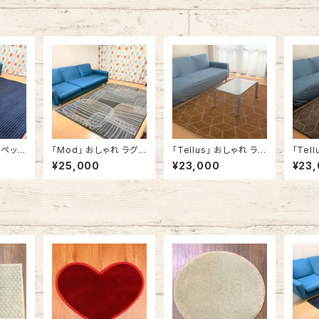
ーペット
「Mod」 おしゃれ ラグカ
「Tellus」 おしゃれ ラグ
「Tel
柄 角型
ーペット ラグマット 角型
カーペット ラグマット 角
カーペ
¥25,000
¥23,000
¥23
cm ブル
モダン 140cm x 200c
型 140cm x 200cm
型 幾
m ライトグレー×ダーク
幾何学 ライトブラウン
40cm 
グレー #430
#130
cm x
#122