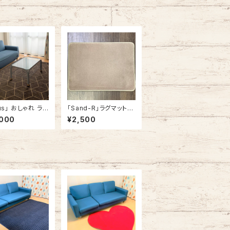
lus」 おしゃれ ラグ
「Sand-R」ラグマット
ット ラグマット 角
玄関マット カーペット
,000
¥2,500
何学 幾何学模様 1
おしゃれ 長方形 角型
x 180cm / 140
 200cm ブラウン