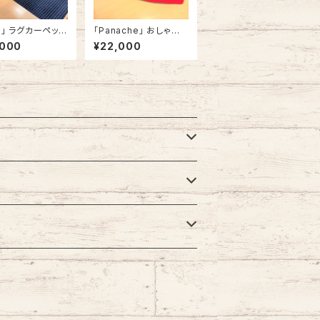
e」 ラグカーペット
「Panache」 おしゃれ
ット ドット柄 角型
かわいい ラグカーペット
,000
¥22,000
m x 180cm ブル
ラグマット ハート型 ハ
68
ートマーク 赤 #357 14
0cm x 140cm