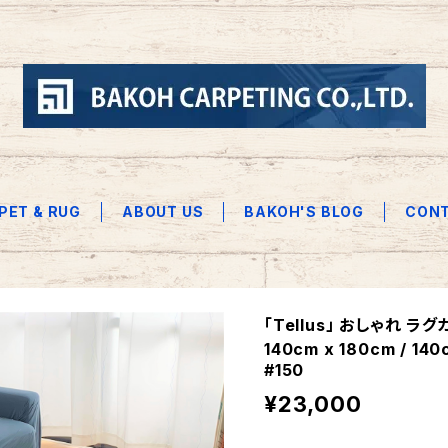
PET & RUG
ABOUT US
BAKOH'S BLOG
CON
「Tellus」 おしゃれ 
140cm x 180cm / 1
#150
¥23,000