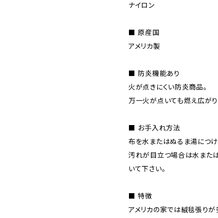
ナイロン
■ 原産国
アメリカ製
■ 防炎機能あり
火が点きにくい防炎商品。
万一火が点いても燃え広がり
■ お手入れ方法
布を水またはぬるま湯につけ
汚れが目立つ場合は水また
いて下さい。
■ 特徴
アメリカの家では絨毯張りが