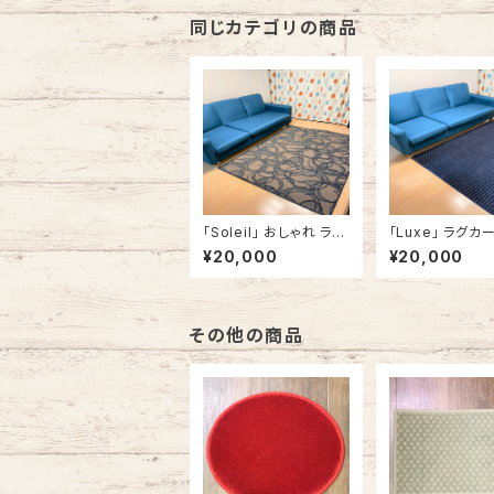
同じカテゴリの商品
「Soleil」 おしゃれ ラグ
「Luxe」 ラグカ
カーペット ラグマット 角
ラグマット ドット
¥20,000
¥20,000
型 132.5cm x 180cm
140cm x 180
ブルー
ー #268
その他の商品